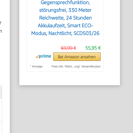
Gegensprechfunktion,
störungsfrei, 330 Meter
Reichweite, 24 Stunden
e
Akkulaufzeit, Smart ECO-
n
Modus, Nachtlicht, SCD503/26
69,99 €
55,95 €
Bei Amazon ansehen
*
Anzeige
Preis inkl. MwSt., zzgl. Versandkosten