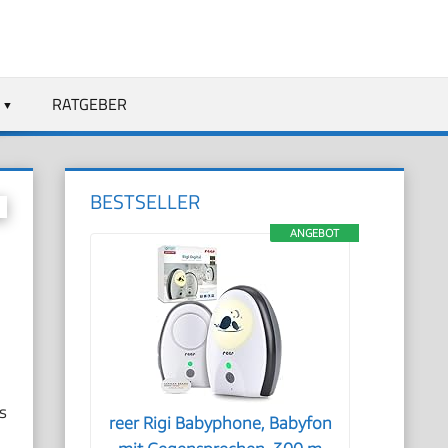
RATGEBER
BESTSELLER
ANGEBOT
s
reer Rigi Babyphone, Babyfon