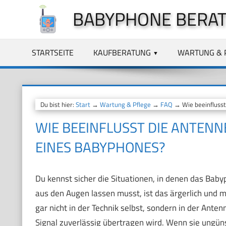
Zum
BABYPHONE BERA
Inhalt
springen
STARTSEITE
KAUFBERATUNG
WARTUNG & 
Du bist hier:
Start
→
Wartung & Pflege
→
FAQ
→ Wie beeinflusst 
WIE BEEINFLUSST DIE ANTENN
EINES BABYPHONES?
Du kennst sicher die Situationen, in denen das Baby
aus den Augen lassen musst, ist das ärgerlich und 
gar nicht in der Technik selbst, sondern in der Ant
Signal zuverlässig übertragen wird. Wenn sie ungüns