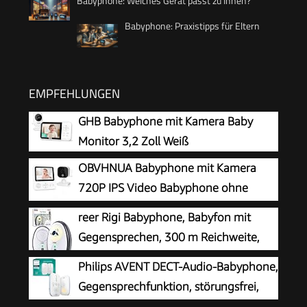
Babyphone: Welches Gerät passt zu Ihnen?
Babyphone: Praxistipps für Eltern
EMPFEHLUNGEN
GHB Babyphone mit Kamera Baby
Monitor 3,2 Zoll Weiß
OBVHNUA Babyphone mit Kamera
720P IPS Video Babyphone ohne
WLAN mit 2000mAh Akku Digitale
reer Rigi Babyphone, Babyfon mit
Zoomfunktion Nachtsicht Temperatur-Alarm
Gegensprechen, 300 m Reichweite,
Zwei-Wege-Audio Schlaflieder VOX-Modus
Weiß
Philips AVENT DECT-Audio-Babyphone,
Gegensprechfunktion, störungsfrei,
330 Meter Reichweite, 24 Stunden