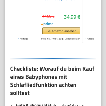
ohne WLAN mit
2000mAh Akku
44,99 €
34,99 €
Digitale
Zoomfunktion
Nachtsicht
Bei Amazon ansehen
Temperatur-Alarm
*
Anzeige
Preis inkl. MwSt., zzgl. Versandkosten
*
Anzeige
Zwei-Wege-Audio
Schlaflieder VOX-
Modus
Checkliste: Worauf du beim Kauf
eines Babyphones mit
Schlafliedfunktion achten
solltest
Gute Audioqualität:
✓
Achte darauf, dass das