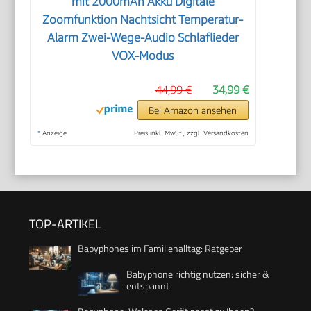
mit 2000mAh Akku Digitale
Zoomfunktion Nachtsicht Temperatur-
Alarm Zwei-Wege-Audio Schlaflieder
VOX-Modus
44,99 €
34,99 €
Bei Amazon ansehen
*
Anzeige
Preis inkl. MwSt., zzgl. Versandkosten
TOP-ARTIKEL
Babyphones im Familienalltag: Ratgeber
Babyphone richtig nutzen: sicher &
entspannt