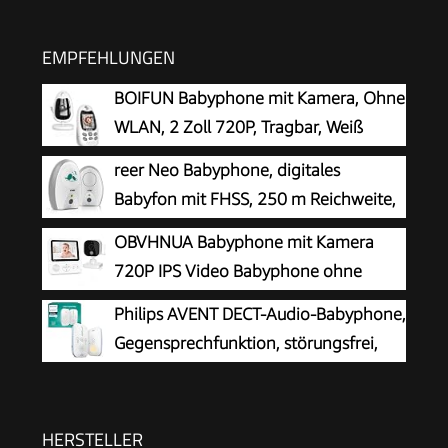
EMPFEHLUNGEN
BOIFUN Babyphone mit Kamera, Ohne
WLAN, 2 Zoll 720P, Tragbar, Weiß
reer Neo Babyphone, digitales
Babyfon mit FHSS, 250 m Reichweite,
Weiß
OBVHNUA Babyphone mit Kamera
720P IPS Video Babyphone ohne
WLAN mit 2000mAh Akku Digitale
Philips AVENT DECT-Audio-Babyphone,
Zoomfunktion Nachtsicht Temperatur-Alarm
Gegensprechfunktion, störungsfrei,
Zwei-Wege-Audio Schlaflieder VOX-Modus
330 Meter Reichweite, 24 Stunden
Akkulaufzeit, Smart ECO-Modus, Nachtlicht,
SCD503/26
HERSTELLER