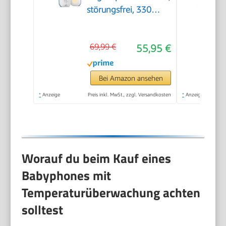
störungsfrei, 330
Meter Reichweite, 24
Stunden Akkulaufzeit,
69,99 €
55,95 €
Smart ECO-Modus,
Nachtlicht,
SCD503/26
Bei Amazon ansehen
*
Anzeige
Preis inkl. MwSt., zzgl. Versandkosten
*
Anzeige
Worauf du beim Kauf eines
Babyphones mit
Temperaturüberwachung achten
solltest