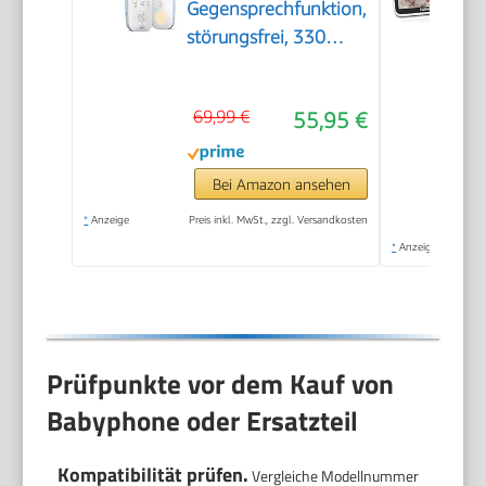
Gegensprechfunktion,
störungsfrei, 330
Meter Reichweite, 24
Stunden Akkulaufzeit,
69,99 €
55,95 €
Smart ECO-Modus,
Nachtlicht,
SCD503/26
Bei Amazon ansehen
*
Anzeige
Preis inkl. MwSt., zzgl. Versandkosten
*
Anzeige
Prüfpunkte vor dem Kauf von
Babyphone oder Ersatzteil
Kompatibilität prüfen.
Vergleiche Modellnummer