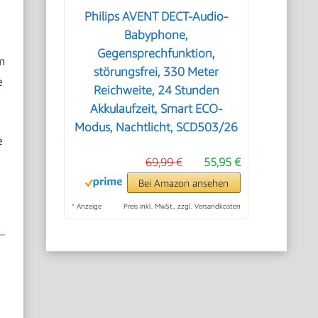
Philips AVENT DECT-Audio-
Babyphone,
Gegensprechfunktion,
m
störungsfrei, 330 Meter
e
Reichweite, 24 Stunden
Akkulaufzeit, Smart ECO-
Modus, Nachtlicht, SCD503/26
e
69,99 €
55,95 €
Bei Amazon ansehen
*
Anzeige
Preis inkl. MwSt., zzgl. Versandkosten