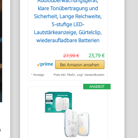
Audioüberwachungsgerät,
klare Tonübertragung und
Sicherheit, Lange Reichweite,
5-stufige LED-
Lautstärkeanzeige, Gürtelclip,
wiederaufladbare Batterien
27,99 €
23,79 €
Bei Amazon ansehen
*
Anzeige
Preis inkl. MwSt., zzgl. Versandkosten
ANGEBOT
n