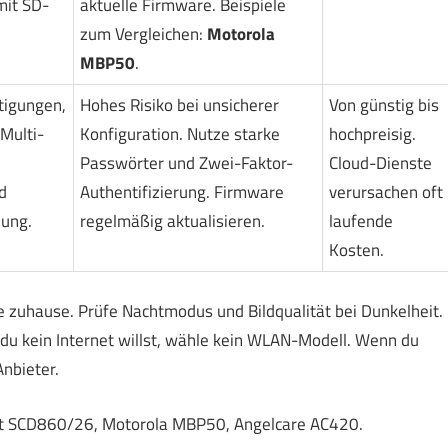
mit SD-
aktuelle Firmware. Beispiele
zum Vergleichen:
Motorola
MBP50
.
tigungen,
Hohes Risiko bei unsicherer
Von günstig bis
Multi-
Konfiguration. Nutze starke
hochpreisig.
Passwörter und Zwei-Faktor-
Cloud-Dienste
d
Authentifizierung. Firmware
verursachen oft
ung.
regelmäßig aktualisieren.
laufende
Kosten.
e zuhause. Prüfe Nachtmodus und Bildqualität bei Dunkelheit.
du kein Internet willst, wähle kein WLAN-Modell. Wenn du
nbieter.
nt SCD860/26, Motorola MBP50, Angelcare AC420.