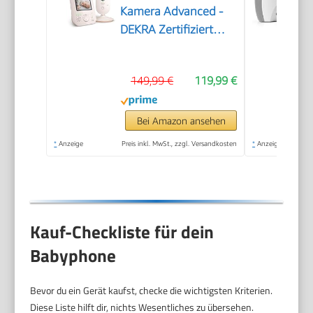
Kamera Advanced -
DEKRA Zertifiziert
privat und sicher - 2.8
Display, x2 Zoom,
149,99 €
119,99 €
Infrarot-Nachtsicht,
Schlafliedern (Model
SCD881/26)
Bei Amazon ansehen
*
Anzeige
Preis inkl. MwSt., zzgl. Versandkosten
*
Anzeige
Kauf-Checkliste für dein
Babyphone
Bevor du ein Gerät kaufst, checke die wichtigsten Kriterien.
Diese Liste hilft dir, nichts Wesentliches zu übersehen.