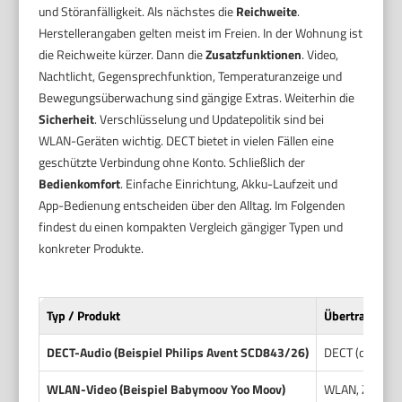
und Störanfälligkeit. Als nächstes die
Reichweite
.
Herstellerangaben gelten meist im Freien. In der Wohnung ist
die Reichweite kürzer. Dann die
Zusatzfunktionen
. Video,
Nachtlicht, Gegensprechfunktion, Temperaturanzeige und
Bewegungsüberwachung sind gängige Extras. Weiterhin die
Sicherheit
. Verschlüsselung und Updatepolitik sind bei
WLAN-Geräten wichtig. DECT bietet in vielen Fällen eine
geschützte Verbindung ohne Konto. Schließlich der
Bedienkomfort
. Einfache Einrichtung, Akku-Laufzeit und
App-Bedienung entscheiden über den Alltag. Im Folgenden
findest du einen kompakten Vergleich gängiger Typen und
konkreter Produkte.
Typ / Produkt
Übertragungsa
DECT-Audio (Beispiel Philips Avent SCD843/26)
DECT (digitale
WLAN-Video (Beispiel Babymoov Yoo Moov)
WLAN, Zugriff 