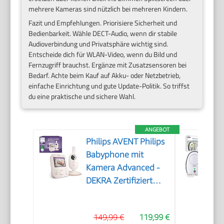
mehrere Kameras sind nützlich bei mehreren Kindern.
Fazit und Empfehlungen. Priorisiere Sicherheit und
Bedienbarkeit. Wähle DECT-Audio, wenn dir stabile
Audioverbindung und Privatsphäre wichtig sind.
Entscheide dich für WLAN-Video, wenn du Bild und
Fernzugriff brauchst. Ergänze mit Zusatzsensoren bei
Bedarf. Achte beim Kauf auf Akku- oder Netzbetrieb,
einfache Einrichtung und gute Update-Politik. So triffst
du eine praktische und sichere Wahl.
ANGEBOT
Philips AVENT Philips
Babyphone mit
Kamera Advanced -
DEKRA Zertifiziert
privat und sicher - 2.8
Display, x2 Zoom,
149,99 €
119,99 €
Infrarot-Nachtsicht,