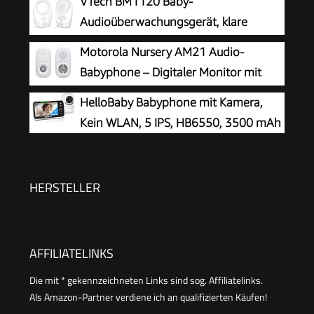
VTech BM1120 Baby-
Zoom, Infrarot-Nachtsicht, Schlafliedern (Model
Audioüberwachungsgerät, klare
SCD881/26)
Tonübertragung und Sicherheit, Lange
Motorola Nursery AM21 Audio-
Reichweite, 5-stufige LED-Lautstärkeanzeige,
Babyphone – Digitaler Monitor mit
Gürtelclip, wiederaufladbare Batterien
DECT-Technologie zur
HelloBaby Babyphone mit Kamera,
Audioüberwachung – große Reichweite –
Kein WLAN, 5 IPS, HB6550, 3500 mAh
hochempfindliches Mikrofon – Weiß
HERSTELLER
AFFILIATELINKS
Die mit * gekennzeichneten Links sind sog. Affiliatelinks.
Als Amazon-Partner verdiene ich an qualifizierten Käufen!