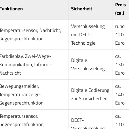
Preis
Funktionen
Sicherheit
(ca.)
Verschlüsselung
rund
Temperatursensor, Nachtlicht,
mit DECT-
120
Gegensprechfunktion
Technologie
Euro
Farbdisplay, Zwei-Wege-
ca.
Digitale
Kommunikation, Infrarot-
130
Verschlüsselung
Nachtsicht
Euro
Bewegungsmelder,
ca.
Digitale Codierung
Temperaturanzeige,
140
zur Störsicherheit
Gegensprechfunktion
Euro
Temperatursensor,
ca.
DECT-
Gegensprechfunktion,
110
Verschlüsselung