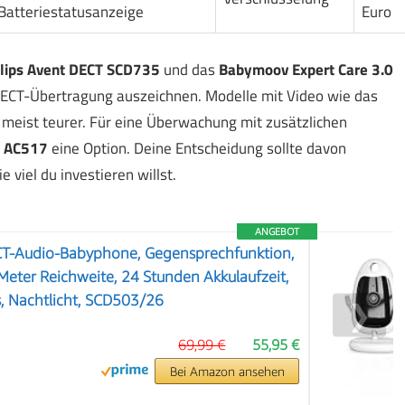
Batteriestatusanzeige
Euro
llips Avent DECT SCD735
und das
Babymoov Expert Care 3.0
DECT-Übertragung auszeichnen. Modelle mit Video wie das
 meist teurer. Für eine Überwachung mit zusätzlichen
e AC517
eine Option. Deine Entscheidung sollte davon
 viel du investieren willst.
ANGEBOT
CT-Audio-Babyphone, Gegensprechfunktion,
 Meter Reichweite, 24 Stunden Akkulaufzeit,
 Nachtlicht, SCD503/26
❯
69,99 €
55,95 €
Bei Amazon ansehen