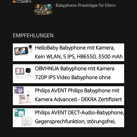
Babyphone: Praxistipps für Eltern
EMPFEHLUNGEN
HelloBaby Babyphone mit Kamera,
Kein WLAN, 5 IPS, HB6550, 3500 mAh
OBVHNUA Babyphone mit Kamera
720P IPS Video Babyphone ohne
WLAN mit 2000mAh Akku Digitale
Philips AVENT Philips Babyphone mit
Zoomfunktion Nachtsicht Temperatur-Alarm
Kamera Advanced - DEKRA Zertifiziert
Zwei-Wege-Audio Schlaflieder VOX-Modus
privat und sicher - 2.8 Display, x2
Philips AVENT DECT-Audio-Babyphone,
Zoom, Infrarot-Nachtsicht, Schlafliedern (Model
Gegensprechfunktion, störungsfrei,
SCD881/26)
330 Meter Reichweite, 24 Stunden