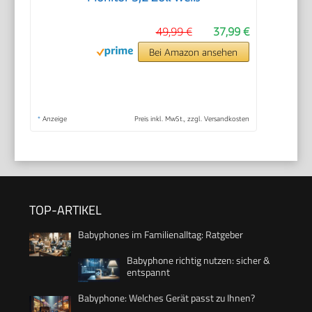
49,99 €
37,99 €
Bei Amazon ansehen
*
Anzeige
Preis inkl. MwSt., zzgl. Versandkosten
TOP-ARTIKEL
Babyphones im Familienalltag: Ratgeber
Babyphone richtig nutzen: sicher &
entspannt
Babyphone: Welches Gerät passt zu Ihnen?