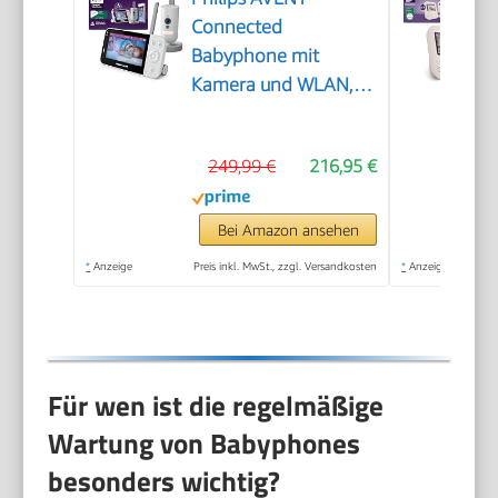
Connected
Babyphone mit
Kamera und WLAN,
hochwertiger HD-
Kamera, Infrarot-
249,99 €
216,95 €
Nachtsichtfunktion,
Schrei-Erkennung,
Gegensprechfunktion,
Bei Amazon ansehen
DEKRA Zertifiziert
*
Anzeige
Preis inkl. MwSt., zzgl. Versandkosten
*
Anzeige
privat und sicher,
SCD951/26
Für wen ist die regelmäßige
Wartung von Babyphones
besonders wichtig?