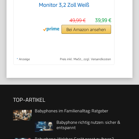
Monitor 3,2 Zoll Weiß
49,99 €
39,99 €
Bei Amazon ansehen
*
Anzeige
Preis inkl. MwSt., zzgl. Versandkosten
TOP-ARTIKEL
Babyphones im Familienalltag: Ratgeber
Babyphone richtig nutzen: sicher &
entspannt
Babyphone: Welches Gerät passt zu Ihnen?