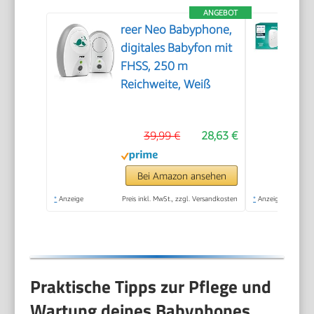
ANGEBOT
reer Neo Babyphone,
digitales Babyfon mit
FHSS, 250 m
Reichweite, Weiß
39,99 €
28,63 €
Bei Amazon ansehen
*
Anzeige
Preis inkl. MwSt., zzgl. Versandkosten
*
Anzeige
Praktische Tipps zur Pflege und
Wartung deines Babyphones