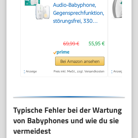
Audio-Babyphone,
Gegensprechfunktion,
störungsfrei, 330
Meter Reichweite, 24
Stunden Akkulaufzeit,
69,99 €
55,95 €
Smart ECO-Modus,
Nachtlicht,
SCD503/26
Bei Amazon ansehen
*
Anzeige
Preis inkl. MwSt., zzgl. Versandkosten
*
Anzeige
Typische Fehler bei der Wartung
von Babyphones und wie du sie
vermeidest