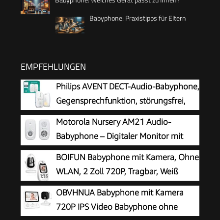
Babyphone: Praxistipps für Eltern
EMPFEHLUNGEN
Philips AVENT DECT-Audio-Babyphone,
Gegensprechfunktion, störungsfrei,
330 Meter Reichweite, 24 Stunden
Motorola Nursery AM21 Audio-
Akkulaufzeit, Smart ECO-Modus, Nachtlicht,
Babyphone – Digitaler Monitor mit
SCD503/26
DECT-Technologie zur
BOIFUN Babyphone mit Kamera, Ohne
Audioüberwachung – große Reichweite –
WLAN, 2 Zoll 720P, Tragbar, Weiß
hochempfindliches Mikrofon – Weiß
OBVHNUA Babyphone mit Kamera
720P IPS Video Babyphone ohne