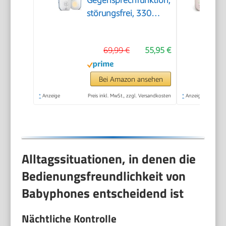
störungsfrei, 330
Meter Reichweite, 24
Stunden Akkulaufzeit,
69,99 €
55,95 €
Smart ECO-Modus,
Nachtlicht,
SCD503/26
Bei Amazon ansehen
*
Anzeige
Preis inkl. MwSt., zzgl. Versandkosten
*
Anzeige
Alltagssituationen, in denen die
Bedienungsfreundlichkeit von
Babyphones entscheidend ist
Nächtliche Kontrolle