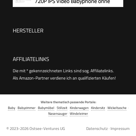
720P IPS Video Babyphone ohne
hochempfindliches Mikrofon – Weiß
WLAN mit 2000mAh Akku Digitale
Zoomfunktion Nachtsicht Temperatur-Alarm
Zwei-Wege-Audio Schlaflieder VOX-Modus
HERSTELLER
AFFILIATELINKS
Die mit * gekennzeichneten Links sind sog. Affiliatelinks.
Als Amazon-Partner verdiene ich an qualifizierten Käufen!
Weitere thematisch passende Portale:
Baby
·
Babyzimmer
·
Babymöbel
·
Stillzeit
·
Kinderwagen
·
Kindersitz
·
Wickeltasche
·
Nasensauger
·
Windeleimer
© 2023-2026
Ostsee-Ventures UG
Datenschutz
·
Impressum