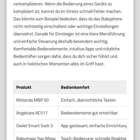
verkomplizieren. Wenn die Bedienung eines Geräts zu
kompliziert ist, kannst du im Stress schnell Fehler machen.
Das könnte zum Beispiel bedeuten, dass du das Babyphone
nicht rechtzeitig einschaltest oder wichtige Einstellungen
übersiehst. Gerade für Einsteiger ist eine klare Menüführung
und einfache Steuerung deshalb besonders wichtig.
Komfortable Bedienelemente, intuitive Apps und nützliche
Bedienhilfen sorgen dafür, dass du dich sicher fühlst und
auch in hektischen Momenten alles im Griff hast.
Produkt
Bedienkomfort
Me
Motorola MBP 50
Einfach, übersichtliche Tasten
Gru
Angelcare AC517
Bedienelemente gut erreichbar
Ana
Owlet Smart Sock 3
App-gesteuert, einfache Einrichtung
App
Babymoov Yoo-Moov
Touch-Bedienung, schnelle Reaktion
Kla