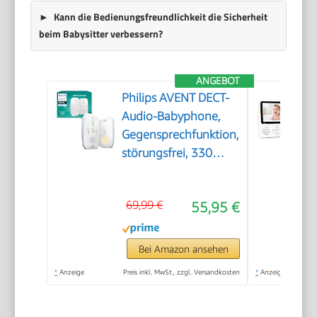
Kann die Bedienungsfreundlichkeit die Sicherheit
beim Babysitter verbessern?
ANGEBOT
Philips AVENT DECT-
Audio-Babyphone,
Gegensprechfunktion,
störungsfrei, 330
Meter Reichweite, 24
Stunden Akkulaufzeit,
69,99 €
55,95 €
Smart ECO-Modus,
Nachtlicht,
SCD503/26
Bei Amazon ansehen
*
Anzeige
Preis inkl. MwSt., zzgl. Versandkosten
*
Anzeige