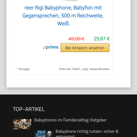
reer Rigi Babyphone, Babyfon mit
Gegensprechen, 300 m Reichweite,
Weiß
49,99 €
29,87 €
Bei Amazon ansehen
*
Anzeige
Preis inkl. MwSt., zzgl. Versandkosten
TOP-ARTIKEL
Babyphones im Familienalltag: Ratgeber
Babyphone richtig nutzen: sicher &
entspannt