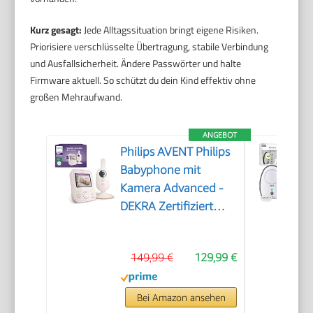
Kurz gesagt:
Jede Alltagssituation bringt eigene Risiken.
Priorisiere verschlüsselte Übertragung, stabile Verbindung
und Ausfallsicherheit. Ändere Passwörter und halte
Firmware aktuell. So schützt du dein Kind effektiv ohne
großen Mehraufwand.
ANGEBOT
Philips AVENT Philips
Babyphone mit
Kamera Advanced -
DEKRA Zertifiziert
privat und sicher - 2.8
Display, x2 Zoom,
149,99 €
129,99 €
Infrarot-Nachtsicht,
Schlafliedern (Model
SCD881/26)
Bei Amazon ansehen