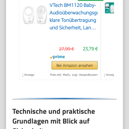
VTech BM1120 Baby-
Audioüberwachungsgerät,
klare Tonübertragung
und Sicherheit, Lange
Reichweite, 5-stufige
LED-
27,99 €
23,79 €
Lautstärkeanzeige,
Gürtelclip,
wiederaufladbare
Bei Amazon ansehen
Batterien
*
Anzeige
Preis inkl. MwSt., zzgl. Versandkosten
*
Anzeige
Technische und praktische
Grundlagen mit Blick auf