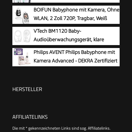
Weiß
BOIFUN Babyphone mit Kamera, Ohne
WLAN, 2 Zoll 720P, Tragbar, Weiß
VTech BM1120 Baby-
Audioüberwachungsgerät, klare
Tonübertragung und Sicherheit, Lange
Philips AVENT Philips Babyphone mit
Reichweite, 5-stufige LED-Lautstärkeanzeige,
Kamera Advanced - DEKRA Zertifiziert
Gürtelclip, wiederaufladbare Batterien
privat und sicher - 2.8 Display, x2
Zoom, Infrarot-Nachtsicht, Schlafliedern (Model
SCD881/26)
HERSTELLER
AFFILIATELINKS
Die mit * gekennzeichneten Links sind sog. Affiliatelinks.