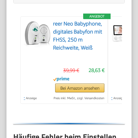
ANGEBOT
reer Neo Babyphone,
digitales Babyfon mit
FHSS, 250 m
Reichweite, Weiß
39,99 €
28,63 €
Bei Amazon ansehen
*
Anzeige
Preis inkl. MwSt., zzgl. Versandkosten
*
Anzeige
Häufige Fehler beim Einstellen