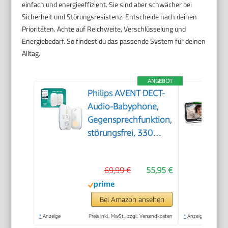
einfach und energieeffizient. Sie sind aber schwächer bei
Sicherheit und Störungsresistenz. Entscheide nach deinen
Prioritäten. Achte auf Reichweite, Verschlüsselung und
Energiebedarf. So findest du das passende System für deinen
Alltag.
ANGEBOT
Philips AVENT DECT-
Audio-Babyphone,
Gegensprechfunktion,
störungsfrei, 330
Meter Reichweite, 24
Stunden Akkulaufzeit,
69,99 €
55,95 €
Smart ECO-Modus,
Nachtlicht,
SCD503/26
Bei Amazon ansehen
*
Anzeige
Preis inkl. MwSt., zzgl. Versandkosten
*
Anzeige