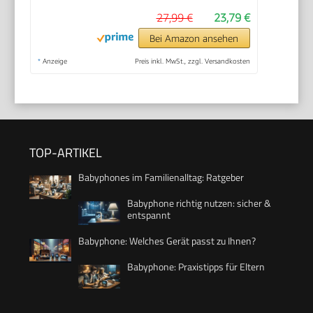
27,99 €
23,79 €
Bei Amazon ansehen
*
Anzeige
Preis inkl. MwSt., zzgl. Versandkosten
TOP-ARTIKEL
Babyphones im Familienalltag: Ratgeber
Babyphone richtig nutzen: sicher &
entspannt
Babyphone: Welches Gerät passt zu Ihnen?
Babyphone: Praxistipps für Eltern