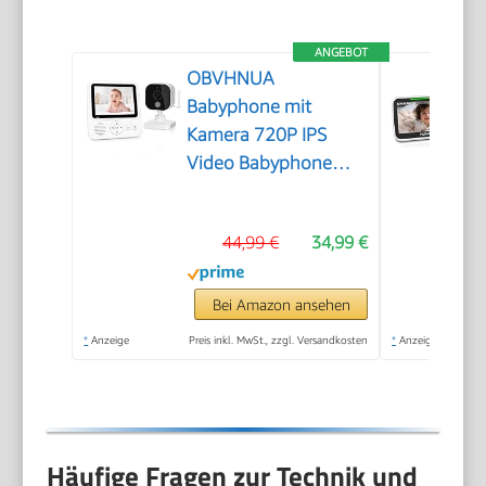
ANGEBOT
OBVHNUA
Babyphone mit
Kamera 720P IPS
Video Babyphone
ohne WLAN mit
2000mAh Akku
44,99 €
34,99 €
Digitale
Zoomfunktion
Nachtsicht
Bei Amazon ansehen
Temperatur-Alarm
*
Anzeige
Preis inkl. MwSt., zzgl. Versandkosten
*
Anzeige
Zwei-Wege-Audio
Schlaflieder VOX-
Modus
Häufige Fragen zur Technik und