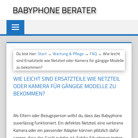
Zum
BABYPHONE BERATER
Inhalt
springen
Du bist hier:
Start
→
Wartung & Pflege
→
FAQ
→ Wie leicht
sind Ersatzteile wie Netzteil oder Kamera für gängige Modelle
zu bekommen?
WIE LEICHT SIND ERSATZTEILE WIE NETZTEIL
ODER KAMERA FÜR GÄNGIGE MODELLE ZU
BEKOMMEN?
Als Eltern oder Bezugsperson willst du, dass das Babyphone
zuverlässig funktioniert. Ein defektes Netzteil, eine verlorene
Kamera oder ein passender Adapter können plötzlich dafür
sorgen, dass das Gerät nutzlos ist. Solche Situationen treten