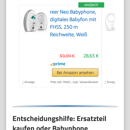
ANGEBOT
reer Neo Babyphone,
digitales Babyfon mit
FHSS, 250 m
Reichweite, Weiß
39,99 €
28,63 €
Bei Amazon ansehen
*
Anzeige
Preis inkl. MwSt., zzgl. Versandkosten
*
Anzeige
Entscheidungshilfe: Ersatzteil
kaufen oder Babyphone