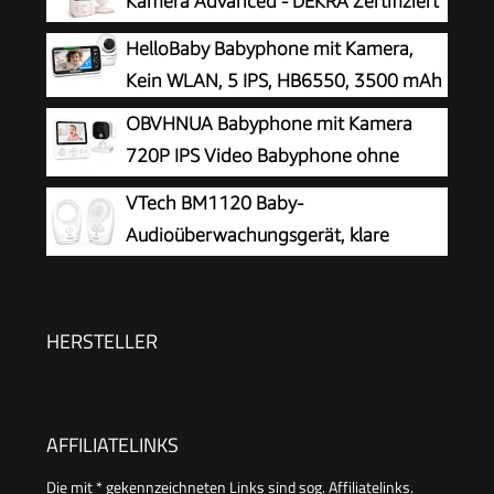
Kamera Advanced - DEKRA Zertifiziert
privat und sicher - 2.8 Display, x2
HelloBaby Babyphone mit Kamera,
Zoom, Infrarot-Nachtsicht, Schlafliedern (Model
Kein WLAN, 5 IPS, HB6550, 3500 mAh
SCD881/26)
OBVHNUA Babyphone mit Kamera
720P IPS Video Babyphone ohne
WLAN mit 2000mAh Akku Digitale
VTech BM1120 Baby-
Zoomfunktion Nachtsicht Temperatur-Alarm
Audioüberwachungsgerät, klare
Zwei-Wege-Audio Schlaflieder VOX-Modus
Tonübertragung und Sicherheit, Lange
Reichweite, 5-stufige LED-Lautstärkeanzeige,
Gürtelclip, wiederaufladbare Batterien
HERSTELLER
AFFILIATELINKS
Die mit * gekennzeichneten Links sind sog. Affiliatelinks.